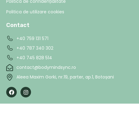
Politica de confidențialitate
Politica de utilizare cookies
Contact
+40 759 131 571
+40 787 340 302
+40 745 828 514
contact@bodymindsync.ro
Aleea Maxim Gorki, nr.19, parter, ap.1, Botoșani
F
I
a
n
c
s
e
t
b
a
o
g
o
r
k
a
m