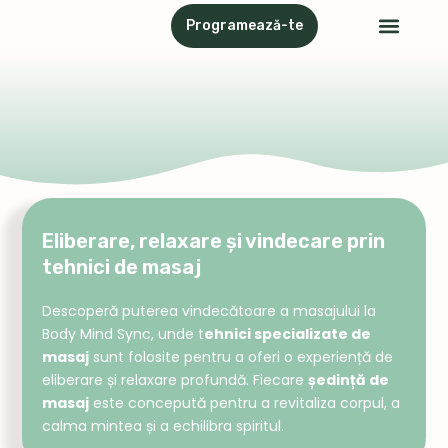
Skip
Meni
Programează-te
Servicii & Proceduri
Atelier cu psihotera
to
content
Eliberare, relaxare și vindecare prin
tehnici de masaj
Descoperă puterea vindecătoare a masajului la
Body Mind Sync, unde t
ehnici specializate de
masaj
sunt folosite pentru a oferi o experiență de
eliberare și relaxare profundă. Fiecare
ședință de
masaj
este concepută pentru a revitaliza corpul, a
calma mintea și a echilibra spiritul.