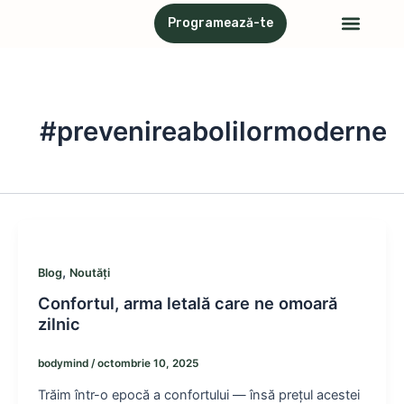
Skip
Meni
Programează-te
Servicii & Proceduri
Atelier cu psihotera
to
content
#prevenireabolilormoderne
,
Blog
Noutăți
Confortul, arma letală care ne omoară
zilnic
bodymind
/
octombrie 10, 2025
Trăim într-o epocă a confortului — însă prețul acestei