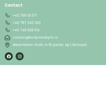
Contact
+40 759 131 571
+40 787 340 302
+40 745 828 514
contact@bodymindsync.ro
Aleea Maxim Gorki, nr.19, parter, ap.1, Botoșani
F
I
a
n
c
s
e
t
b
a
o
g
o
r
k
a
m