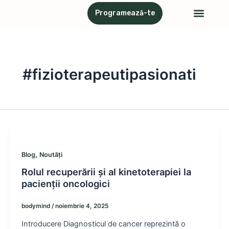
Skip
Meni
Programează-te
Servicii & Proceduri
Atelier cu psihotera
to
content
#fizioterapeutipasionati
,
Blog
Noutăți
Rolul recuperării și al kinetoterapiei la
pacienții oncologici
bodymind
/
noiembrie 4, 2025
Introducere Diagnosticul de cancer reprezintă o