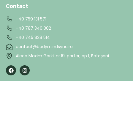
Contact
+40 759 131 571
+40 787 340 302
+40 745 828 514
contact@bodymindsync.ro
Aleea Maxim Gorki, nr.19, parter, ap.1, Botoșani
F
I
a
n
c
s
e
t
b
a
o
g
o
r
k
a
m