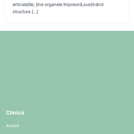
articulațiile, ține organele împreună,susținând
structura […]
Clinică
Acasă