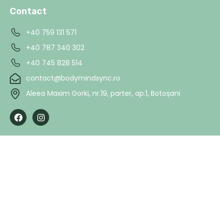
Contact
+40 759 131 571
+40 787 340 302
+40 745 828 514
contact@bodymindsync.ro
Aleea Maxim Gorki, nr.19, parter, ap.1, Botoșani
F
I
a
n
c
s
e
t
b
a
o
g
o
r
k
a
m