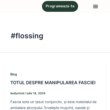
Skip
Meni
Programează-te
Servicii & Proceduri
Atelier cu psihotera
to
content
#flossing
Blog
TOTUL DESPRE MANIPULAREA FASCIEI
bodymind
/
iulie 18, 2024
Fascia este un țesut conjunctiv, și este materialul de
ambalare alcorpului. Învelește mușchii, oasele și